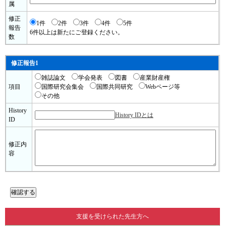
属
修正
1件
2件
3件
4件
5件
報告
6件以上は新たにご登録ください。
数
修正報告1
雑誌論文
学会発表
図書
産業財産権
項目
国際研究会集会
国際共同研究
Webページ等
その他
History
History IDとは
ID
修正内
容
支援を受けられた先生方へ