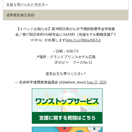
支援を受けられた先生方へ
成果報告修正依頼
【イベントお知らせ】第30回日本がん分子標的医療学会学術集
会／第17回日本RNAi研究会にAdAMS（先端モデル動物支援ﾌﾟﾗ
ｯﾄﾌｫｰﾑ）が出展します
https://t.co/90deuJhKAA
✅日時：6/30-7/3
📍場所：グランドプリンスホテル広島
2Fロビー ブースNo.12
是非お立ち寄りください!
— 生命科学連携推進協議会 (@platform_imsut)
June 22, 2026