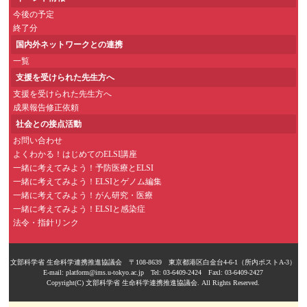
今後の予定
終了分
国内外ネットワークとの連携
一覧
支援を受けられた先生方へ
支援を受けられた先生方へ
成果報告修正依頼
社会との接点活動
お問い合わせ
よくわかる！はじめてのELSI講座
一緒に考えてみよう！予防医療とELSI
一緒に考えてみよう！ELSIとゲノム編集
一緒に考えてみよう！がん研究・医療
一緒に考えてみよう！ELSIと感染症
法令・指針リンク
文部科学省 生命科学連携推進協議会 〒108-8639 東京都港区白金台4-6-1（所内ポストA-3）
E-mail: platform@ims.u-tokyo.ac.jp Tel: 03-6409-2424 Faxl: 03-6409-2427
Copyright(C) 文部科学省 生命科学連携推進協議会. All Rights Reserved.