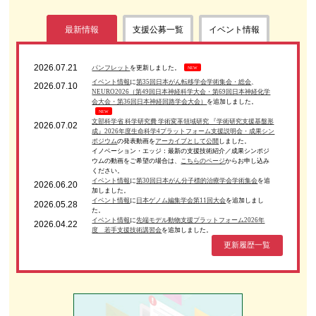
最新情報
支援公募一覧
イベント情報
2026.07.21
パンフレット
を更新しました。
NEW
イベント情報
に
第35回日本がん転移学会学術集会・総会
、
2026.07.10
NEURO2026（第49回日本神経科学大会・第69回日本神経化学
会大会・第36回日本神経回路学会大会）
を追加しました。
NEW
文部科学省 科学研究費 学術変革領域研究 『学術研究支援基盤形
2026.07.02
成』2026年度生命科学4プラットフォーム支援説明会・成果シン
ポジウム
の発表動画を
アーカイブとして公開
しました。
イノベーション・エッジ：最新の支援技術紹介／成果シンポジ
ウムの動画をご希望の場合は、
こちらのページ
からお申し込み
ください。
イベント情報
に
第30回日本がん分子標的治療学会学術集会
を追
2026.06.20
加しました。
イベント情報
に
日本ゲノム編集学会第11回大会
を追加しまし
2026.05.28
た。
イベント情報
に
先端モデル動物支援プラットフォーム2026年
2026.04.22
度 若手支援技術講習会
を追加しました。
更新履歴一覧