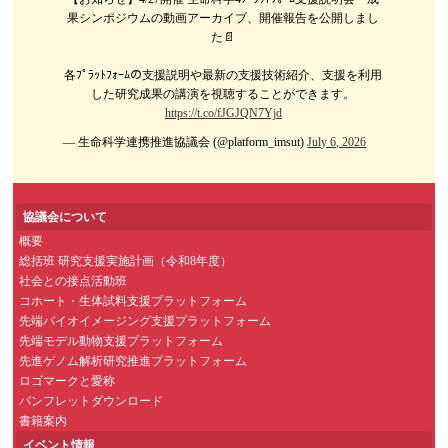
果シンポジウムの動画アーカイブ、開催報告を公開しまし
た📄
各ﾌﾟﾗｯﾄﾌｫｰﾑの支援説明や最新の支援技術紹介、支援を利用
した研究成果の講演を視聴することができます。
https://t.co/fJGJQN7Yjd
— 生命科学連携推進協議会 (@platform_imsut)
July 6, 2026
協議会について
概要
総括班 研究支援実施計画（令和8年度）
社会との接点活動班
コホート・生体試料支援プラットフォーム
先端バイオイメージング支援プラットフォーム
先端モデル動物支援プラットフォーム
先進ゲノム解析研究推進プラットフォーム
ロゴマークと愛称
パンフレットダウンロード
書籍案内
イベント情報